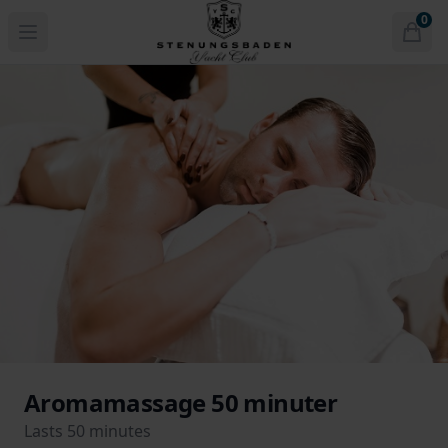
Stenungsbaden Yacht Club
0
Open menu
Open
items 
Aromamassage 50 minuter
Lasts 50 minutes