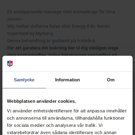
En avslappnande massage med aromaterapi för dina
sinnen.
Välj mellan dofterna Relax eller Energy från Nordic
Superfood by Myrberg
Denna behandling är godkänd på friskvård.
För att garatera din bokning ber vi dig vänligen ange
dina kortuppgifter. Själva betalningen genomförs på
plats, där du kan välja mellan olika betalningsätt.
Samtycke
Information
Om
From
1
guest
SEK 899.00
Webbplatsen använder cookies.
August 2026
Vi använder enhetsidentifierare för att anpassa innehållet
Next M
och annonserna till användarna, tillhandahålla funktioner
Mo
Tu
We
Th
Fr
Sa
Su
för sociala medier och analysera vår trafik. Vi
vidarebefordrar även sådana identifierare och annan
1
2