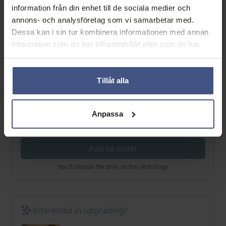
information från din enhet till de sociala medier och
annons- och analysföretag som vi samarbetar med.
3
4
5
6
7
8
9
Dessa kan i sin tur kombinera informationen med annan
information som du har tillhandahållit eller som de har
10
11
12
13
14
15
16
samlat in när du har använt deras tjänster.
17
18
19
20
21
22
23
Tillåt alla
24
25
26
27
28
29
30
Anpassa
31
Add to order
You'll choose the time on the next stage
Interested in upgrading?