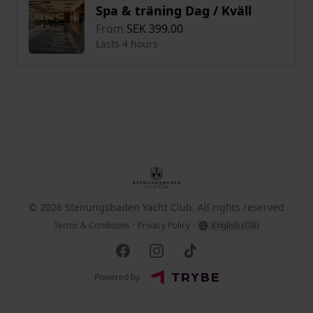
Spa & träning Dag / Kväll
From
SEK 399.00
Lasts 4 hours
Footer
Stenungsbaden Yacht Club
© 2026 Stenungsbaden Yacht Club. All rights reserved
Terms & Conditions
·
Privacy Policy
·
English (GB)
Facebook
Instagram
TikTok
Powered by