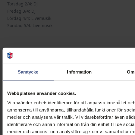
Torsdag 2/4: DJ
Fredag 3/4: DJ
Lördag 4/4: Livemusik
Söndag 5/4: Livemusik
[button
url="https://stenungsbaden.try.be/items/6758635e9785a1a656
med-brunch" text="Boka brunch & spa här" color="cta"]
Samtycke
Information
Om
[button url="https://syc.munu.shop/bookings" text="Boka
endast brunch" color="cta"]
Webbplatsen använder cookies.
Vi använder enhetsidentifierare för att anpassa innehållet oc
annonserna till användarna, tillhandahålla funktioner för socia
From
1
guest
medier och analysera vår trafik. Vi vidarebefordrar även såd
SEK 690.00
identifierare och annan information från din enhet till de socia
medier och annons- och analysföretag som vi samarbetar m